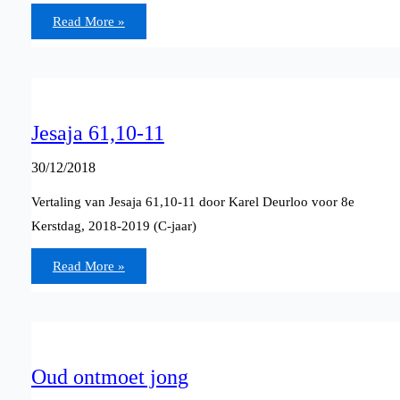
Jesaja
Read More »
62,1-
3
Jesaja 61,10-11
30/12/2018
Vertaling van Jesaja 61,10-11 door Karel Deurloo voor 8e
Kerstdag, 2018-2019 (C-jaar)
Jesaja
Read More »
61,10-
11
Oud ontmoet jong