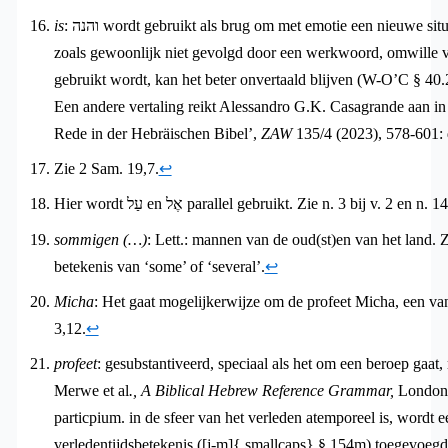
is
: והנה wordt gebruikt als brug om met emotie een nieuwe situatie van waarneming te introduceren,
zoals gewoonlijk niet gevolgd door een werkwoord, omwille van de 
gebruikt wordt, kan het beter onvertaald blijven (W-O’C § 40.
Een andere vertaling reikt Alessandro G.K. Casagrande aan i
Rede in der Hebräischen Bibel’,
ZAW
135/4 (2023), 578-601: d
Zie 2 Sam. 19,7.
↩︎
Hier wordt עַל en אֶל parallel gebruikt. Zie n. 3 bij v. 2 en n
sommigen (…)
: Lett.:
mannen van de oud(st)en van het land. Zie ook J-
betekenis van ‘some’ of ‘several’.
↩︎
Micha
: Het gaat mogelijkerwijze om de profeet Micha, een van
3,12.
↩︎
profeet
: gesubstantiveerd, speciaal als het om een beroep gaat, r
Merwe et al
.,
A Biblical Hebrew Reference Grammar,
London (
particpium. in de sfeer van het verleden atemporeel is, wordt een vor
verledentijdsbetekenis ([j-m]{.smallcaps} § 154m) toegevoegd