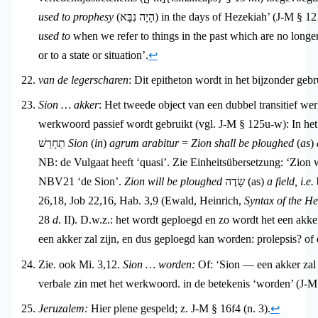
used to prophesy
(הָיָה נִבָּא) in the days of Hezekiah’ (J-M § 1
used to
when we refer to things in the past which are no longer t
or to a state or situation’.
↩︎
van de legerscharen
: Dit epitheton wordt in het bijzonder gebru
Sion … akker
: Het tweede object van een dubbel transitief wer
werkwoord passief wordt gebruikt (vgl. J-M § 125u-w): In het geval va
תֵחָרֵשׁ
Sion
(
in
)
agrum arabitur
=
Zion shall be ploughed
(
as
)
NB: de Vulgaat heeft ‘quasi’. Zie Einheitsübersetzung: ‘Zion
NBV21 ‘de Sion’.
Zion will be ploughed
שָׂדֶה (as)
a field, i.e.
b
26,18, Job 22,16, Hab. 3,9 (Ewald, Heinrich,
Syntax of the H
28
d
. II). D.w.z.: het wordt geploegd en zo wordt het een akke
een akker zal zijn, en dus geploegd kan worden: prolepsis? of e
Zie. ook Mi. 3,12.
Sion … worden:
Of: ‘Sion — een akker za
verbale zin met het werkwoord. in de betekenis ‘worden’ (J-M
Jeruzalem:
Hier plene gespeld; z. J-M § 16f4 (n. 3).
↩︎