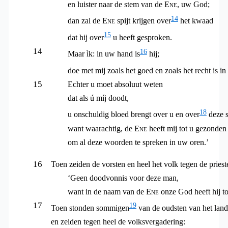
en luister naar de stem van de
Ene
, uw God;
14
dan zal de
Ene
spijt krijgen over
het kwaad
15
dat hij over
u heeft
gesproken.
14
16
Maar ìk: in uw hand is
hij;
doe met mij zoals het goed en zoals het recht is i
15
Echter u moet absoluut weten
dat als ú míj doodt,
18
u onschuldig bloed brengt over u en over
deze s
want waarachtig, de
Ene
heeft mij tot u gezonden
om al deze woorden te spreken in uw oren.’
16
Toen zeiden de vorsten en heel het volk tegen de priest
‘Geen doodvonnis voor deze man,
want in de naam van de
Ene
onze God heeft hij to
17
19
Toen stonden sommigen
van de oudsten van het land
en zeiden tegen heel de volksvergadering: