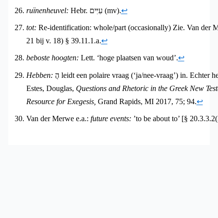
ruïnenheuvel:
Hebr. עִיִּים (mv).
↩︎
tot:
Re-identification: whole/part (occasionally) Zie. Van der M
21 bij v. 18) § 39.11.1.a.
↩︎
beboste hoogten:
Lett. ‘hoge plaatsen van woud’.
↩︎
Hebben:
הֲ leidt een polaire vraag (‘ja/nee-vraag’) in. Echter het verwachte antwoord is ‘Nee’. Zie
Estes, Douglas,
Questions and Rhetoric in the Greek New Test
Resource for Exegesis,
Grand Rapids, MI 2017, 75; 94.
↩︎
Van der Merwe e.a.:
future events:
’to be about to’ [§ 20.3.3.2