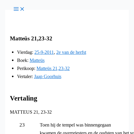
Ga
naar
de
inhoud
Matteüs 21,23-32
Vierdag:
25-9-2011
,
2e van de herfst
Boek:
Matteüs
Perikoop:
Matteüs 21,23-32
Vertaler:
Jaap Goorhuis
Vertaling
MATTEUS 21, 23-32
23
Toen hij de tempel was binnengegaan
kwamen de overpriesters en de oudsten van het v